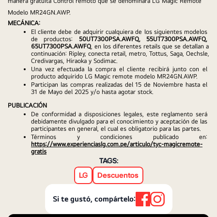
manera gratuita Control remoto que se denominará LG Magic Remote 
Modelo MR24GN.AWP.
MECÁNICA:
El cliente debe de adquirir cualquiera de los siguientes modelos 
de productos: 
50UT7300PSA.AWFQ, 55UT7300PSA.AWFQ, 
65UT7300PSA.AWFQ
, en los diferentes retails que se detallan a 
continuación: Ripley, conecta retail, metro, Tottus, Saga, Oechsle, 
Credivargas, Hiraoka y Sodimac.
Una vez efectuada la compra el cliente recibirá junto con el 
producto adquirido LG Magic remote modelo MR24GN.AWP.
Participan las compras realizadas del 15 de Noviembre hasta el 
31 de Mayo del 2025 y/o hasta agotar stock.
PUBLICACIÓN
De conformidad a disposiciones legales, este reglamento será 
debidamente divulgado para el conocimiento y aceptación de las 
participantes en general, el cual es obligatorio para las partes.
Términos y condiciones publicado en: 
https://www.experienciaslg.com.pe/articulo/tyc-magicremote-
gratis
TAGS:
LG
Descuentos
Si te gustó, compártelo: