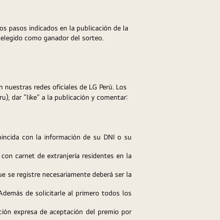
s pasos indicados en la publicación de la 
ú y que haya resultado elegido como ganador del sorteo.
 nuestras redes oficiales de LG Perú. Los 
pasos son los siguientes: Seguirnos en la red social donde se participa (Instagram: @lg_peru y Facebook: LGPeru), dar “like” a la publicación y comentar: 
ncida con la información de su DNI o su 
on carnet de extranjería residentes en la 
e se registre necesariamente deberá ser la 
Además de solicitarle al primero todos los 
ión expresa de aceptación del premio por 