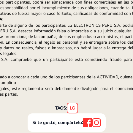
los participantes, podrá ser almacenada con fines comerciales en la
esponsabilidad por el incumplimiento de sus obligaciones, cuando tal i
utivas de fuerza mayor o caso fortuito, calificadas de conformidad con l
A:
arte de alguno de los participantes LG ELECTRONICS PERU S.A. podrá des
U S.A. detecta información falsa o imprecisa o a su juicio cualquier 
se promociona, de la compañía, de sus empleados o accionistas, el partic
ción. En consecuencia, el regalo es personal y se entregará sobre los da
ay datos no reales, falsos o imprecisos, no habrá lugar a la entrega 
s legales.
. compruebe que un participante está cometiendo fraude para po
o a conocer a cada uno de los participantes de la ACTIVIDAD, quienes
umplirlo.
gales, este reglamento será debidamente divulgado para el conocimie
las partes.
TAGS:
LG
Si te gustó, compártelo: