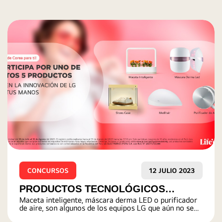
CONCURSOS
31 JULIO 2024
TÉRMINOS Y CONDICIONES SORTEO
“Sorteo Fiestas Patrias LG 2024” es un sorteo que se
FIESTAS PATRIAS LG 2024
realiza en las redes sociales de Instagram, Facebook, X
y TikTok de LG Perú, en donde los participantes podrán