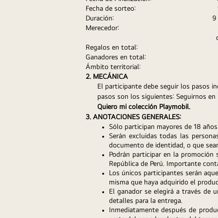
Fecha de sorteo:                                    
Duración:
                                    
Merecedor:
 
Regalos en total:
Ganadores en total:
                      
Ámbito territorial:                                   
2. MECÁNICA
El participante debe seguir los pasos in
Quiero mi colección Playmobil.
3. ANOTACIONES GENERALES:
Sólo participan mayores de 18 años 
Serán excluidas todas las persona
documento de identidad, o que sea
Podrán participar en la promoción 
República de Perú. Importante contar
Los únicos participantes serán aque
misma que haya adquirido el product
El ganador se elegirá a través de u
detalles para la entrega.
Inmediatamente después de produci