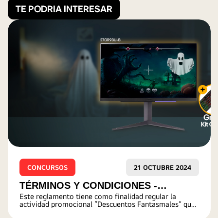
TE PODRIA INTERESAR
CONCURSOS
20 OCTUBRE 2025
TÉRMINOS Y CONDICIONES
Este reglamento tiene como finalidad regular la
DISFRACES DE HALLOWEEN
actividad promocional “Disfraces de Halloween” que
realiza la empresa LG ELECTRONICS PERÚ S.A en