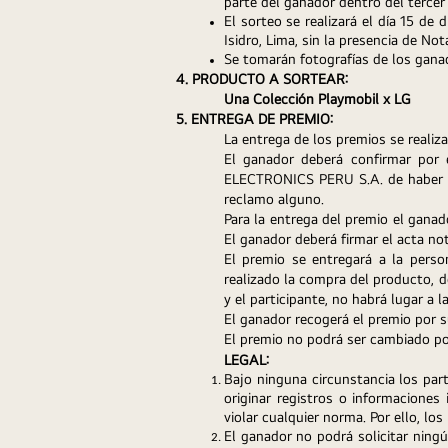
parte del ganador dentro del tercer 
El sorteo se realizará el día 15 de
Isidro, Lima, sin la presencia de Not
Se tomarán fotografías de los ganad
4. PRODUCTO A SORTEAR:
Una Colección Playmobil x LG
5. ENTREGA DE PREMIO:
La entrega de los premios se realiz
El ganador deberá confirmar por 
ELECTRONICS PERU S.A. de haber re
reclamo alguno. 
Para la entrega del premio el gana
El ganador deberá firmar el acta not
El premio se entregará a la perso
realizado la compra del producto, d
y el participante, no habrá lugar a l
El ganador recogerá el premio por 
El premio no podrá ser cambiado po
LEGAL:
Bajo ninguna circunstancia los par
originar registros o informaciones
violar cualquier norma. Por ello, lo
El ganador no podrá solicitar ning