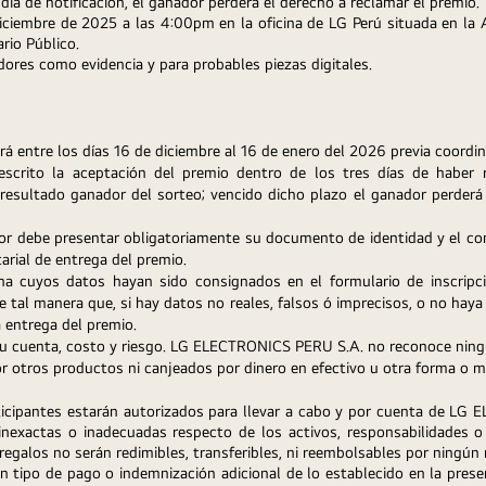
día de notificación, el ganador perderá el derecho a reclamar el premio.
 diciembre de 2025 a las 4:00pm en la oficina de LG Perú situada en la
ario Público. 
ores como evidencia y para probables piezas digitales.
ará entre los días 16 de diciembre al 16 de enero del 2026 previa coordi
escrito la aceptación del premio dentro de los tres días de haber 
sultado ganador del sorteo; vencido dicho plazo el ganador perderá s
dor debe presentar obligatoriamente su documento de identidad y el co
arial de entrega del premio.
na cuyos datos hayan sido consignados en el formulario de inscripci
e tal manera que, si hay datos no reales, falsos ó imprecisos, o no haya
a entrega del premio. 
su cuenta, costo y riesgo. LG ELECTRONICS PERU S.A. no reconoce ning
r otros productos ni canjeados por dinero en efectivo u otra forma o m
ticipantes estarán autorizados para llevar a cabo y por cuenta de LG
 inexactas o inadecuadas respecto de los activos, responsabilidades o
s regalos no serán redimibles, transferibles, ni reembolsables por ningún
ún tipo de pago o indemnización adicional de lo establecido en la pres