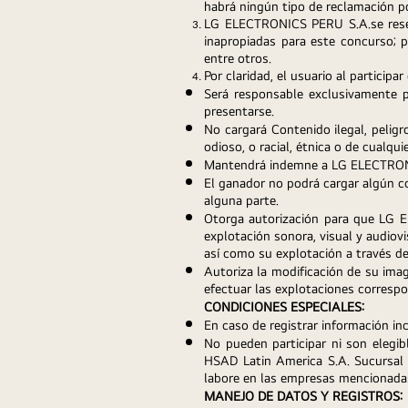
habrá ningún tipo de reclamación 
LG ELECTRONICS PERU S.A.se reserv
inapropiadas para este concurso; por
entre otros.
Por claridad, el usuario al participa
Será responsable exclusivamente p
presentarse.
No cargará Contenido ilegal, peligr
odioso, o racial, étnica o de cualqui
Mantendrá indemne a LG ELECTRONIC
El ganador no podrá cargar algún co
alguna parte.
Otorga autorización para que LG EL
explotación sonora, visual y audiov
así como su explotación a través de
Autoriza la modificación de su imag
efectuar las explotaciones correspo
CONDICIONES ESPECIALES:
En caso de registrar información in
No pueden participar ni son elegib
HSAD Latin America S.A. Sucursal de
labore en las empresas mencionada
MANEJO DE DATOS Y REGISTROS: