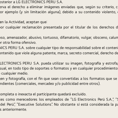
posterior a LG ELECTRONICS PERU S.A.
a el derecho a eliminar imágenes enviadas que, según su criterio, co
 ejemplo (y sin limitación alguna), debido a su contenido violento, crim
r en la Actividad, aceptan que:
or cualquier reclamación presentada por el titular de los derechos 
oso, amenazador, abusivo, tortuoso, difamatorio, vulgar, obsceno, calumn
er otra forma ofensivo.
S PERU S.A. sobre cualquier tipo de responsabilidad sobre el conten
ntenido que viole alguna patente, marca, secreto comercial, derecho de
ECTRONICS PERU S.A. pueda utilizar su imagen, fotografía y estrofa, 
isual, en todo tipo de soportes o formatos y en cualquier procedimiento
 cualquier medio.
en y fotografía, con el fin que sean convertidas a los formatos que se
ndientes (comerciales, mercadeo y/o publicidad entre otros).
completa o inexacta el participante quedará excluido.
les como merecedores los empleados de “LG Electronics Perú S.A.”, “Sa
l Perú”, “Executive Solutions”. No obstante sí está considerada la par
s anteriormente.