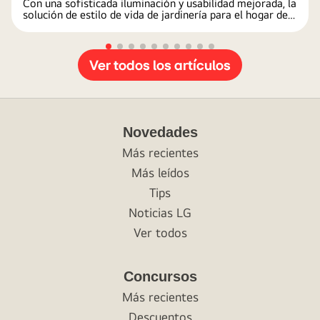
Con una sofisticada iluminación y usabilidad mejorada, la
INNOVADOR DISPOSITIVO DE
solución de estilo de vida de jardinería para el hogar de
la compañía trae la belleza y la abundancia de la
JARDINERÍA DE INTERIOR
naturaleza al interior.
Ver todos los artículos
Novedades
Más recientes
Más leídos
Tips
Noticias LG
Ver todos
Concursos
Más recientes
Descuentos