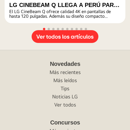
LG CINEBEAM Q LLEGA A PERÚ PARA
El LG CineBeam Q ofrece calidad 4K en pantallas de
TRANSFORMAR LA EXPERIENCIA
hasta 120 pulgadas. Además su diseño compacto
permite adaptarse perfectamente a cualquier espacio.
CINEMATOGRÁFICA EN CASA
Ver todos los artículos
Novedades
Más recientes
Más leídos
Tips
Noticias LG
Ver todos
Concursos