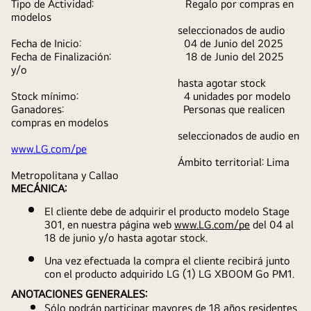
Tipo de Actividad:                                 Regalo por compras en 
modelos
                                                            seleccionados de audio
Fecha de Inicio:                                     04 de Junio del 2025
Fecha de Finalización:                           18 de Junio del 2025 
y/o
                                                            hasta agotar stock 
Stock mínimo:                                      4 unidades por modelo
Ganadores:                                           Personas que realicen 
compras en modelos 
                                                            seleccionados de audio en 
www.LG.com/pe
                                                            Ámbito territorial: Lima 
Metropolitana y Callao                                      
MECÁNICA:
El cliente debe de adquirir el producto modelo Stage 
301, en nuestra página web 
www.LG.com/pe
 del 04 al 
18 de junio y/o hasta agotar stock.
Una vez efectuada la compra el cliente recibirá junto 
con el producto adquirido LG (1) LG XBOOM Go PM1.
ANOTACIONES GENERALES:
Sólo podrán participar mayores de 18 años residentes 