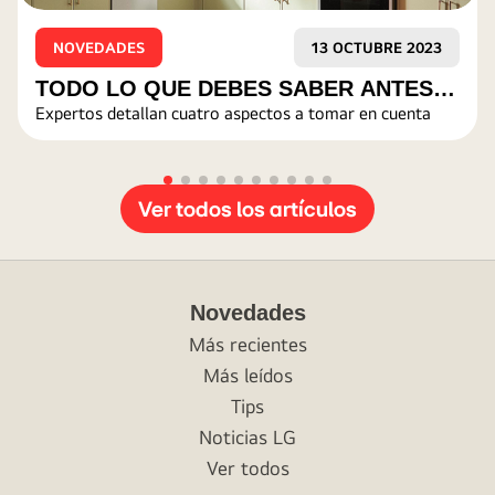
13 OCTUBRE 2023
NOVEDADES
EBES SABER ANTES
CEO DE LG ELECT
o aspectos a tomar en cuenta
LIMA, 14 de julio, 2023 — L
N NUEVO HORNO
ESTRATEGIA PARA
visión de transformar su p
líder de electrodomésticos
COMPAÑÍA
soluciones smart life (vida in
de conectar y ampliar las di
clientes, así como impulsar 
Ver todos los artículos
de US$78.9 billones para 2
Novedades
Más recientes
Más leídos
Tips
Noticias LG
Ver todos