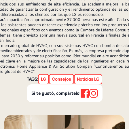
ncluidos sus enfriadores de alta eficiencia. La academia mejora la 
cidad de garantizar la configuración y el rendimiento óptimos de las 
s diferenciadas a los clientes por las que LG es reconocido.
ndará capacitación a aproximadamente 37,000 personas este año. Cada s
 los asistentes pueden obtener experiencia práctica con los productos
regionales específicos con eventos como la Cumbre de Líderes Consul
emás, tiene previsto abrir una nueva sucursal en Francia a finales de e
n, India.
l mercado global de HVAC, con sus sistemas HVAC con bomba de calor d
medioambientales y de electrificación. Es más, la empresa pretende dup
 para 2030 y reforzar su posición como líder mundial en aire acondicio
lave en la mejora de las capacidades de los ingenieros en cada regi
ectronics Home Appliance & Air Solution Compan “Continuaremos aume
io global de HVAC”.
TAGS:
LG
Consejos
Noticias LG
Si te gustó, compártelo: