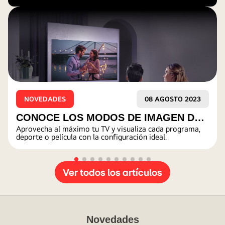
AGOSTO 2023
NOVEDADES
03 MA
AGEN DE
Gratis Kit juegos tradicionales
da programa,
DESCRIPCIÓN DE LA ACTIVIDAD.
UTAR DE
al.
LIZADA
Ver todos los artículos
Novedades