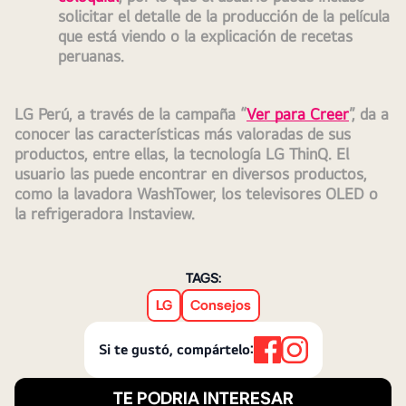
solicitar el detalle de la producción de la película 
que está viendo o la explicación de recetas 
peruanas.
LG Perú, a través de la campaña “
Ver para Creer
”, da a 
conocer las características más valoradas de sus 
productos, entre ellas, la tecnología LG ThinQ. El 
usuario las puede encontrar en diversos productos, 
como la lavadora WashTower, los televisores OLED o 
la refrigeradora Instaview.
TAGS:
LG
Consejos
Si te gustó, compártelo:
TE PODRIA INTERESAR